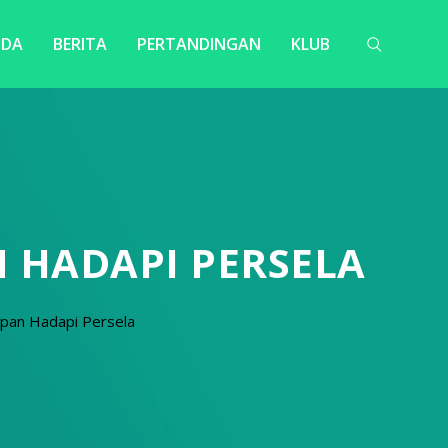
NDA
BERITA
PERTANDINGAN
KLUB
N HADAPI PERSELA
apan Hadapi Persela