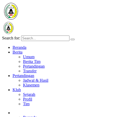
Search for:
Beranda
Berita
Umum
Berita Tim
Pertandingan
Transfer
Pertandingan
Jadwal & Hasil
Klasemen
Klub
Sejarah
Profil
Tim