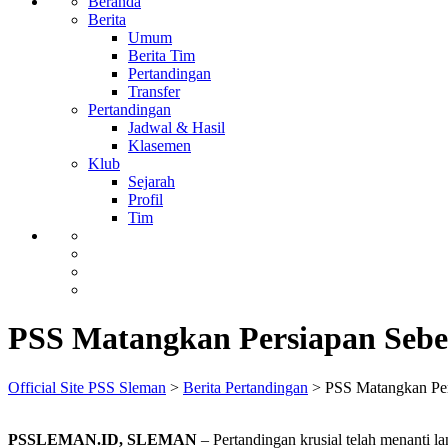
Beranda
Berita
Umum
Berita Tim
Pertandingan
Transfer
Pertandingan
Jadwal & Hasil
Klasemen
Klub
Sejarah
Profil
Tim
PSS Matangkan Persiapan Sebe
Official Site PSS Sleman
>
Berita Pertandingan
>
PSS Matangkan Per
PSSLEMAN.ID, SLEMAN
– Pertandingan krusial telah menanti