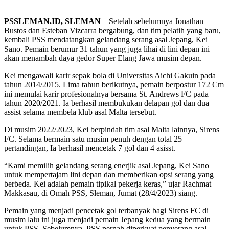
PSSLEMAN.ID, SLEMAN
– Setelah sebelumnya Jonathan
Bustos dan Esteban Vizcarra bergabung, dan tim pelatih yang baru,
kembali PSS mendatangkan gelandang serang asal Jepang, Kei
Sano. Pemain berumur 31 tahun yang juga lihai di lini depan ini
akan menambah daya gedor Super Elang Jawa musim depan.
Kei mengawali karir sepak bola di Universitas Aichi Gakuin pada
tahun 2014/2015. Lima tahun berikutnya, pemain berpostur 172 Cm
ini memulai karir profesionalnya bersama St. Andrews FC pada
tahun 2020/2021. Ia berhasil membukukan delapan gol dan dua
assist selama membela klub asal Malta tersebut.
Di musim 2022/2023, Kei berpindah tim asal Malta lainnya, Sirens
FC. Selama bermain satu musim penuh dengan total 25
pertandingan, Ia berhasil mencetak 7 gol dan 4 asisst.
“Kami memilih gelandang serang enerjik asal Jepang, Kei Sano
untuk mempertajam lini depan dan memberikan opsi serang yang
berbeda. Kei adalah pemain tipikal pekerja keras,” ujar Rachmat
Makkasau, di Omah PSS, Sleman, Jumat (28/4/2023) siang.
Pemain yang menjadi pencetak gol terbanyak bagi Sirens FC di
musim lalu ini juga menjadi pemain Jepang kedua yang bermain
untuk PSS. Sebelumnya, PSS pernah diperkuat penyerang asal