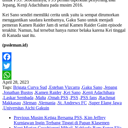
Jepang, Kenji Adachihara pada musim 2016.
Kei Sano sendiri memiliki cerita unik yaitu ia sempat dirumorkan
menggantikan saudara kembarnya, Gaku Sano untuk menjadi
pemeran Kamen Raider Jam di serial Kamen Raider Gaim episode
terakhir. Namun, hal tersebut hanya rumor belaka karena Kei tinggal
di Kanada saat itu.
(pssleman.id)
Facebook
Twitter
April 28, 2023
WhatsApp
Tags:
Brigata Curva Sud
,
Esteban Vizcarra
,
Gaku Sano
,
Jepang
,
Jonathan Bustos
,
Kamen Raider
,
Kei Sano
,
Kenji Adachihara
,
Laskar Sembada
,
Malta
,
Omah PSS
,
PSS
,
PSS fans
,
Rachmat
Makkasau
,
Sleman
,
Slemania
,
St. Andrews FC
,
Super Elang Jawa
,
Universitas Aichi Gakuin
Previous
Musim Ketiga Bersama PSS, Kim Jeffrey
Kurniawan Ingin Terbang Tinggi di Papan Klasemen
Next
Marian Cucchiaroni Mihail, Nahkoda Baru Super Elja