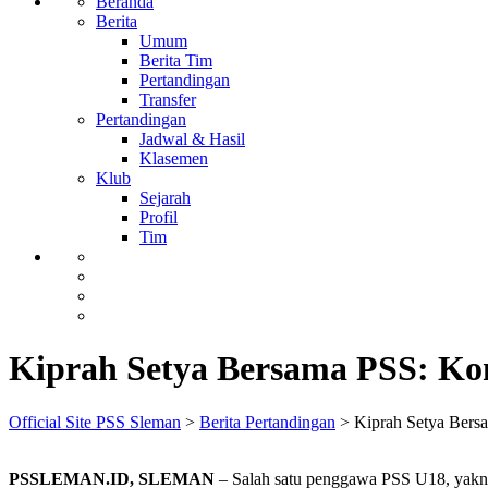
Beranda
Berita
Umum
Berita Tim
Pertandingan
Transfer
Pertandingan
Jadwal & Hasil
Klasemen
Klub
Sejarah
Profil
Tim
Kiprah Setya Bersama PSS: Kon
Official Site PSS Sleman
>
Berita Pertandingan
>
Kiprah Setya Bersa
PSSLEMAN.ID, SLEMAN
– Salah satu penggawa PSS U18, yakni 