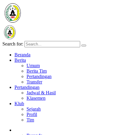
Search for:
Beranda
Berita
Umum
Berita Tim
Pertandingan
Transfer
Pertandingan
Jadwal & Hasil
Klasemen
Klub
Sejarah
Profil
Tim