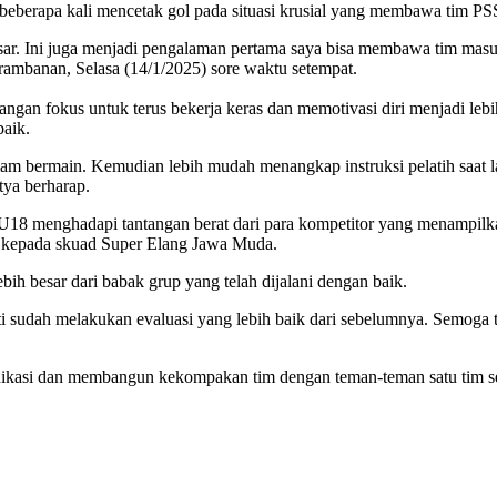
beberapa kali mencetak gol pada situasi krusial yang membawa tim 
esar. Ini juga menjadi pengalaman pertama saya bisa membawa tim ma
 Prambanan, Selasa (14/1/2025) sore waktu setempat.
ngan fokus untuk terus bekerja keras dan memotivasi diri menjadi leb
aik.
dalam bermain. Kemudian lebih mudah menangkap instruksi pelatih saat l
etya berharap.
8 menghadapi tantangan berat dari para kompetitor yang menampilkan
at kepada skuad Super Elang Jawa Muda.
ih besar dari babak grup yang telah dijalani dengan baik.
pasti sudah melakukan evaluasi yang lebih baik dari sebelumnya. Semoga
ikasi dan membangun kekompakan tim dengan teman-teman satu tim serta