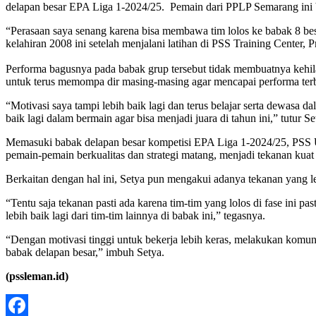
delapan besar EPA Liga 1-2024/25. Pemain dari PPLP Semarang ini 
“Perasaan saya senang karena bisa membawa tim lolos ke babak 8 b
kelahiran 2008 ini setelah menjalani latihan di PSS Training Center,
Performa bagusnya pada babak grup tersebut tidak membuatnya kehila
untuk terus memompa dir masing-masing agar mencapai performa terb
“Motivasi saya tampi lebih baik lagi dan terus belajar serta dewasa 
baik lagi dalam bermain agar bisa menjadi juara di tahun ini,” tutur S
Memasuki babak delapan besar kompetisi EPA Liga 1-2024/25, PSS U1
pemain-pemain berkualitas dan strategi matang, menjadi tekanan ku
Berkaitan dengan hal ini, Setya pun mengakui adanya tekanan yang leb
“Tentu saja tekanan pasti ada karena tim-tim yang lolos di fase ini 
lebih baik lagi dari tim-tim lainnya di babak ini,” tegasnya.
“Dengan motivasi tinggi untuk bekerja lebih keras, melakukan komun
babak delapan besar,” imbuh Setya.
(pssleman.id)