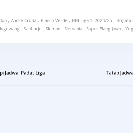
rdon
,
André Croda
,
Bianco Verde
,
BRI Liga 1-2024/25
,
Brigata
dugowang
,
Sariharjo
,
Sleman
,
Slemania
,
Super Elang Jawa
,
Yog
pi Jadwal Padat Liga
Tatap Jadwa