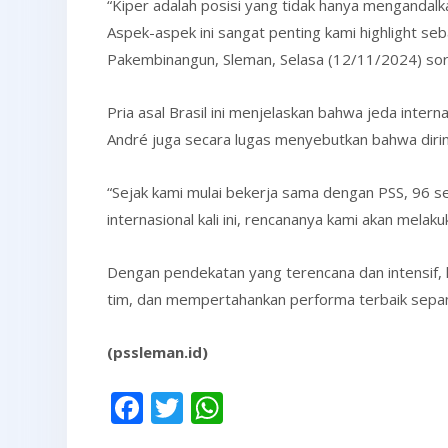
“Kiper adalah posisi yang tidak hanya mengandal
Aspek-aspek ini sangat penting kami highlight s
Pakembinangun, Sleman, Selasa (12/11/2024) sor
Pria asal Brasil ini menjelaskan bahwa jeda inte
André juga secara lugas menyebutkan bahwa dirin
“Sejak kami mulai bekerja sama dengan PSS, 96 ses
internasional kali ini, rencananya kami akan mela
Dengan pendekatan yang terencana dan intensif, 
tim, dan mempertahankan performa terbaik sepa
(pssleman.id)
Facebook
Twitter
WhatsApp