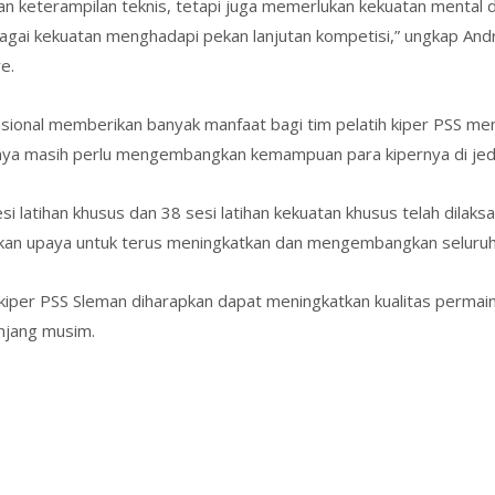
kan keterampilan teknis, tetapi juga memerlukan kekuatan mental
ebagai kekuatan menghadapi pekan lanjutan kompetisi,” ungkap An
e.
rnasional memberikan banyak manfaat bagi tim pelatih kiper PSS 
ya masih perlu mengembangkan kemampuan para kipernya di jeda i
i latihan khusus dan 38 sesi latihan kekuatan khusus telah dilaksa
kukan upaya untuk terus meningkatkan dan mengembangkan seluruh as
kiper PSS Sleman diharapkan dapat meningkatkan kualitas permain
njang musim.