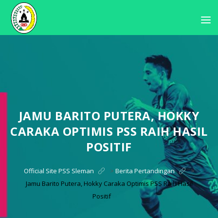
JAMU BARITO PUTERA, HOKKY
CARAKA OPTIMIS PSS RAIH HASIL
POSITIF
Official Site PSS Sleman
>
Berita Pertandingan
>
Jamu Barito Putera, Hokky Caraka Optimis PSS Raih Hasil
Positif