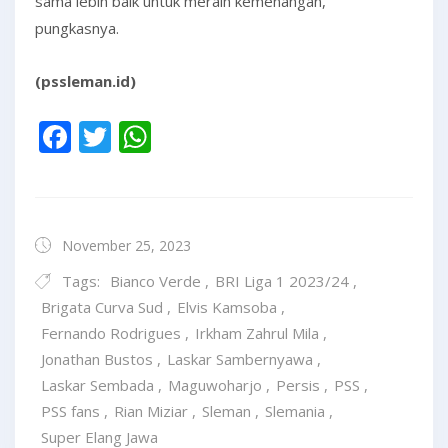
sama lebih baik untuk meraih kemenangan,”
pungkasnya.
(pssleman.id)
Facebook
Twitter
WhatsApp
November 25, 2023
Tags:
Bianco Verde
,
BRI Liga 1 2023/24
,
Brigata Curva Sud
,
Elvis Kamsoba
,
Fernando Rodrigues
,
Irkham Zahrul Mila
,
Jonathan Bustos
,
Laskar Sambernyawa
,
Laskar Sembada
,
Maguwoharjo
,
Persis
,
PSS
,
PSS fans
,
Rian Miziar
,
Sleman
,
Slemania
,
Super Elang Jawa