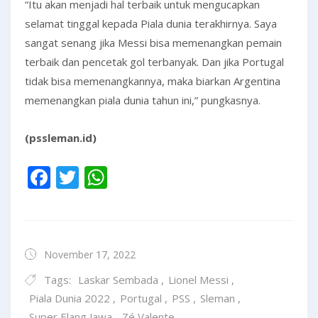
“Itu akan menjadi hal terbaik untuk mengucapkan
selamat tinggal kepada Piala dunia terakhirnya. Saya
sangat senang jika Messi bisa memenangkan pemain
terbaik dan pencetak gol terbanyak. Dan jika Portugal
tidak bisa memenangkannya, maka biarkan Argentina
memenangkan piala dunia tahun ini,” pungkasnya.
(pssleman.id)
Facebook
Twitter
WhatsApp
November 17, 2022
Tags:
Laskar Sembada
,
Lionel Messi
,
Piala Dunia 2022
,
Portugal
,
PSS
,
Sleman
,
Super Elang Jawa
,
Zé Valente