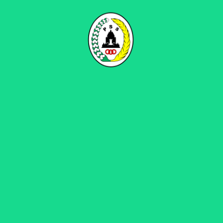
urejo, Prambanan, Sleman, Kamis (26/01/2024) sore.
 United FC U18 bagi Anang Hadi hal tersebut harus benar-ben
atan dengan baik, harapannya setiap pertandingan kami menj
di tantangannya pun lebih berat,” timpal Kapten PSS 2011-2014.
 PSS U18 di Grup X EPA Liga 1-2023/24 dengan kualitas yang b
 United FC U18 adalah salah satu tim bagus di EPA Liga 1-202
gan yang berat bagi kami, namun kami juga memiliki kualitas 
 yang tinggi meraih poin penuh di pertandingan ini. Melihat p
am tekad memberikan hal yang terbaik buat PSS U18,” imbuhn