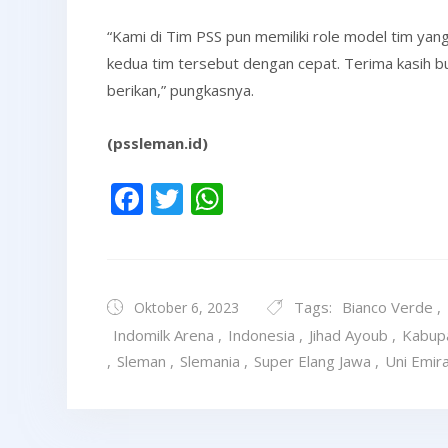
“Kami di Tim PSS pun memiliki role model tim ya
kedua tim tersebut dengan cepat. Terima kasih bu
berikan,” pungkasnya.
(pssleman.id)
Facebook
Twitter
WhatsApp
Tags:
Bianco Verde
,
Oktober 6, 2023
Indomilk Arena
,
Indonesia
,
Jihad Ayoub
,
Kabup
,
Sleman
,
Slemania
,
Super Elang Jawa
,
Uni Emir