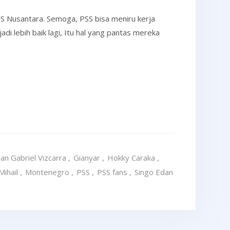
NS Nusantara. Semoga, PSS bisa meniru kerja
i lebih baik lagi, Itu hal yang pantas mereka
an Gabriel Vizcarra
,
Gianyar
,
Hokky Caraka
,
Mihail
,
Montenegro
,
PSS
,
PSS fans
,
Singo Edan