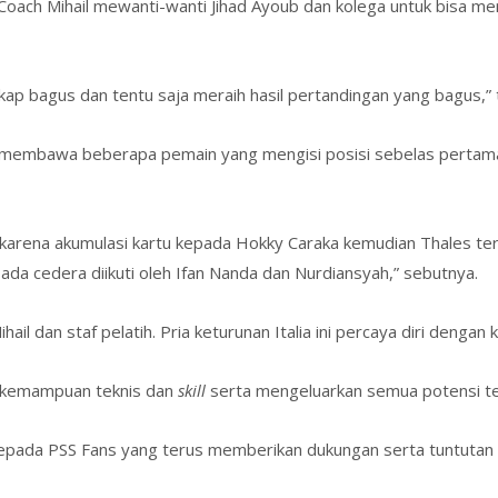
ach Mihail mewanti-wanti Jihad Ayoub dan kolega untuk bisa m
ap bagus dan tentu saja meraih hasil pertandingan yang bagus,” 
a membawa beberapa pemain yang mengisi posisi sebelas pertama 
n karena akumulasi kartu kepada Hokky Caraka kemudian Thales te
da cedera diikuti oleh Ifan Nanda dan Nurdiansyah,” sebutnya.
il dan staf pelatih. Pria keturunan Italia ini percaya diri dengan 
n kemampuan teknis dan
skill
serta mengeluarkan semua potensi ter
kepada PSS Fans yang terus memberikan dukungan serta tuntutan 