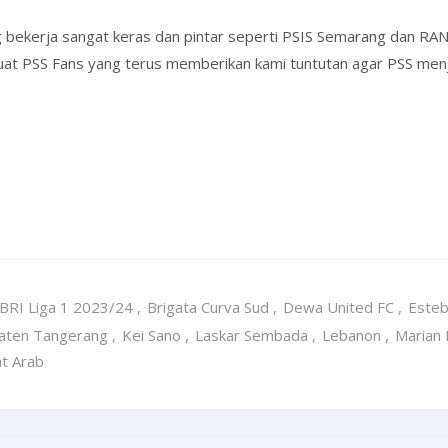
ng bekerja sangat keras dan pintar seperti PSIS Semarang dan RA
at PSS Fans yang terus memberikan kami tuntutan agar PSS menjad
BRI Liga 1 2023/24
,
Brigata Curva Sud
,
Dewa United FC
,
Esteb
aten Tangerang
,
Kei Sano
,
Laskar Sembada
,
Lebanon
,
Marian 
at Arab