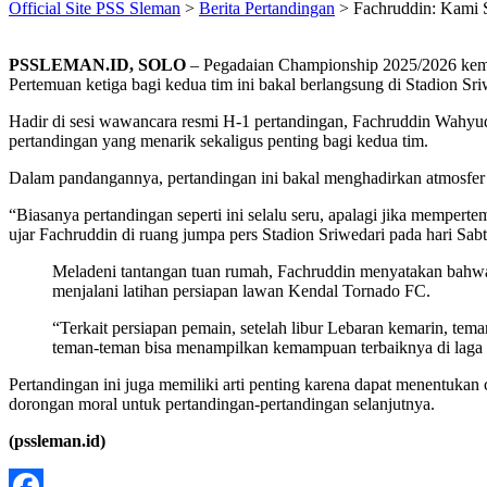
Official Site PSS Sleman
>
Berita Pertandingan
>
Fachruddin: Kami 
PSSLEMAN.ID, SOLO
– Pegadaian Championship 2025/2026 kemb
Pertemuan ketiga bagi kedua tim ini bakal berlangsung di Stadion S
Hadir di sesi wawancara resmi H-1 pertandingan, Fachruddin Wahyu
pertandingan yang menarik sekaligus penting bagi kedua tim.
Dalam pandangannya, pertandingan ini bakal menghadirkan atmosfer 
“Biasanya pertandingan seperti ini selalu seru, apalagi jika mempert
ujar Fachruddin di ruang jumpa pers Stadion Sriwedari pada hari Sab
Meladeni tantangan tuan rumah, Fachruddin menyatakan bahwa p
menjalani latihan persiapan lawan Kendal Tornado FC.
“Terkait persiapan pemain, setelah libur Lebaran kemarin, te
teman-teman bisa menampilkan kemampuan terbaiknya di laga n
Pertandingan ini juga memiliki arti penting karena dapat menentukan
dorongan moral untuk pertandingan-pertandingan selanjutnya.
(pssleman.id)