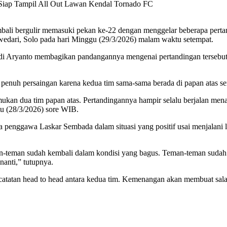
Siap Tampil All Out Lawan Kendal Tornado FC
ali bergulir memasuki pekan ke-22 dengan menggelar beberapa perta
riwedari, Solo pada hari Minggu (29/3/2026) malam waktu setempat.
di Aryanto membagikan pandangannya mengenai pertandingan tersebut.
penuh persaingan karena kedua tim sama-sama berada di papan atas se
emukan dua tim papan atas. Pertandingannya hampir selalu berjalan mena
tu (28/3/2026) sore WIB.
enggawa Laskar Sembada dalam situasi yang positif usai menjalani li
man-teman sudah kembali dalam kondisi yang bagus. Teman-teman sudah
anti,” tutupnya.
 catatan head to head antara kedua tim. Kemenangan akan membuat sala