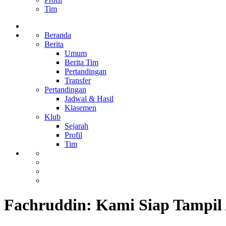
Tim
Beranda
Berita
Umum
Berita Tim
Pertandingan
Transfer
Pertandingan
Jadwal & Hasil
Klasemen
Klub
Sejarah
Profil
Tim
Fachruddin: Kami Siap Tampil