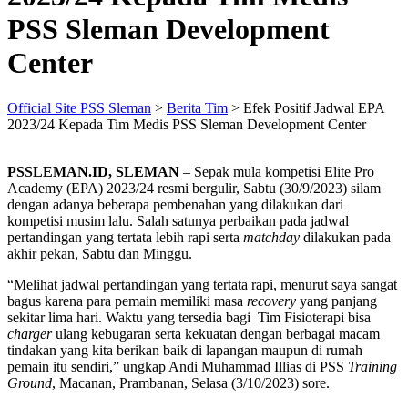
PSS Sleman Development
Center
Official Site PSS Sleman
>
Berita Tim
>
Efek Positif Jadwal EPA
2023/24 Kepada Tim Medis PSS Sleman Development Center
PSSLEMAN.ID, SLEMAN
– Sepak mula kompetisi Elite Pro
Academy (EPA) 2023/24 resmi bergulir, Sabtu (30/9/2023) silam
dengan adanya beberapa pembenahan yang dilakukan dari
kompetisi musim lalu. Salah satunya perbaikan pada jadwal
pertandingan yang tertata lebih rapi serta
matchday
dilakukan pada
akhir pekan, Sabtu dan Minggu.
“Melihat jadwal pertandingan yang tertata rapi, menurut saya sangat
bagus karena para pemain memiliki masa
recovery
yang panjang
sekitar lima hari. Waktu yang tersedia bagi Tim Fisioterapi bisa
charger
ulang kebugaran serta kekuatan dengan berbagai macam
tindakan yang kita berikan baik di lapangan maupun di rumah
pemain itu sendiri,” ungkap Andi Muhammad Illias di PSS
Training
Ground
, Macanan, Prambanan, Selasa (3/10/2023) sore.