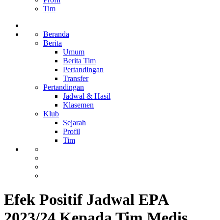
Tim
Beranda
Berita
Umum
Berita Tim
Pertandingan
Transfer
Pertandingan
Jadwal & Hasil
Klasemen
Klub
Sejarah
Profil
Tim
Efek Positif Jadwal EPA
2023/24 Kepada Tim Medis