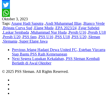
Facebook
Twitter
Oktober 3, 2023
WhatsApp
Tags:
Anang Hadi Saputra
,
Andi Muhammad Illias
,
Bianco Verde
,
Brigata Curva Sud
,
Elang Muda
,
EPA 2023/24
,
Fajar Subekti
,
Laskar Sembada
,
Muhammad Nur Huda
,
Persib U16
,
Persib U18
,
Persib U20
,
PSS fans
,
PSS U16
,
PSS U18
,
PSS U20
,
Sleman
,
Slemania
,
Super Elang Jawa
Previous
Jelang Hadapi Dewa United FC, Esteban Vizcarra
Siap Bantu PSS Raih Kemenangan
Next
Segera Lupakan Kekalahan, PSS Sleman Kembali
Berlatih di Awal Oktober
© 2025 PSS Sleman. All Rights Reserved.