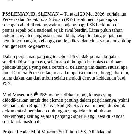
PSSLEMAN.ID, SLEMAN
– Tanggal 20 Mei 2026, perjalanan
Perserikatan Sepak bola Sleman (PSS) telah mencapai angka
setengah abad. Rentang waktu panjang bagi PSS berkiprah di
pentas sepak bola nasional sejak awal berdiri. Lima puluh tahun
bukan hanya tentang usia sebuah klub, tetapi tentang perjalanan
penuh perjuangan, kebanggaan, loyalitas, dan cinta yang terus hidup
dari generasi ke generasi.
Dalam perjalanan panjang tersebut, PSS tidak pernah berjalan
sendiri. Di setiap masa, selalu ada dukungan luar biasa dari para
pendukungnya yang setia berdiri di belakang tim dalam situasi apa
pun. Dari era Perserikatan, masa kompetisi modern, hingga hari ini,
suara dukungan dari tribun selalu menjadi denyut kehidupan bagi
PSS.
th
Mini Museum 50
PSS menghadirkan ruang khusus yang
didedikasikan untuk dua elemen penting dalam perjalananya, yakni
Slemania dan Brigata Curva Sud (BCS). Area ini menjadi bentuk
dokumentasi perjalanan dukungan yang telah tumbuh dan
berkembang seiring sejarah panjang Super Elang Jawa di kancah
sepak bola nasional.
Project Leader Mini Museum 50 Tahun PSS, Alif Madani