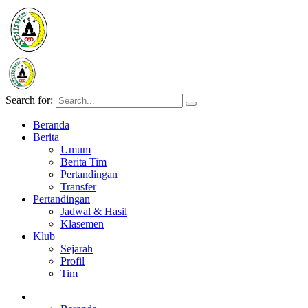
Search for:
Beranda
Berita
Umum
Berita Tim
Pertandingan
Transfer
Pertandingan
Jadwal & Hasil
Klasemen
Klub
Sejarah
Profil
Tim