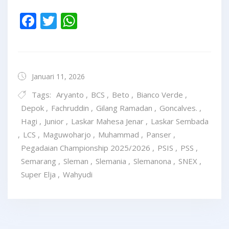
Facebook
Twitter
WhatsApp
Januari 11, 2026
Tags:
Aryanto
,
BCS
,
Beto
,
Bianco Verde
,
Depok
,
Fachruddin
,
Gilang Ramadan
,
Goncalves.
,
Hagi
,
Junior
,
Laskar Mahesa Jenar
,
Laskar Sembada
,
LCS
,
Maguwoharjo
,
Muhammad
,
Panser
,
Pegadaian Championship 2025/2026
,
PSIS
,
PSS
,
Semarang
,
Sleman
,
Slemania
,
Slemanona
,
SNEX
,
Super Elja
,
Wahyudi