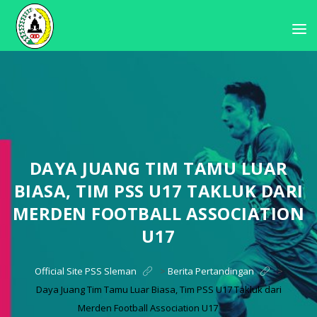
DAYA JUANG TIM TAMU LUAR
BIASA, TIM PSS U17 TAKLUK DARI
MERDEN FOOTBALL ASSOCIATION
U17
Official Site PSS Sleman
>
Berita Pertandingan
>
Daya Juang Tim Tamu Luar Biasa, Tim PSS U17 Takluk dari
Merden Football Association U17