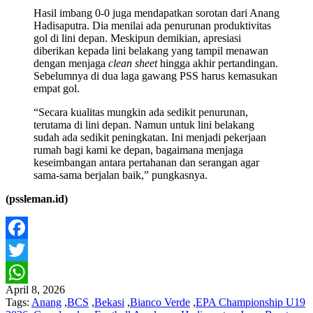
Hasil imbang 0-0 juga mendapatkan sorotan dari Anang
Hadisaputra. Dia menilai ada penurunan produktivitas
gol di lini depan. Meskipun demikian, apresiasi
diberikan kepada lini belakang yang tampil menawan
dengan menjaga
clean sheet
hingga akhir pertandingan.
Sebelumnya di dua laga gawang PSS harus kemasukan
empat gol.
“Secara kualitas mungkin ada sedikit penurunan,
terutama di lini depan. Namun untuk lini belakang
sudah ada sedikit peningkatan. Ini menjadi pekerjaan
rumah bagi kami ke depan, bagaimana menjaga
keseimbangan antara pertahanan dan serangan agar
sama-sama berjalan baik,” pungkasnya.
(pssleman.id)
Facebook
Twitter
April 8, 2026
WhatsApp
Tags:
Anang
,
BCS
,
Bekasi
,
Bianco Verde
,
EPA Championship U19