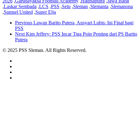
2026
,
Garudayaksa Football Academy
,
Hadisaputra
,
Jawa Barat
,
Laskar Sembada
,
LCS
,
PSS
,
Setu
,
Sleman
,
Slemania
,
Slemanona
,
Sumsel United
,
Super Elja
Previous
Lawan Barito Putera, Ansyari Lubis: Ini Final bagi
PSS
Next
Kim Jeffrey: PSS Incar Tiga Poin Penting dari PS Barito
Putera
© 2025 PSS Sleman. All Rights Reserved.