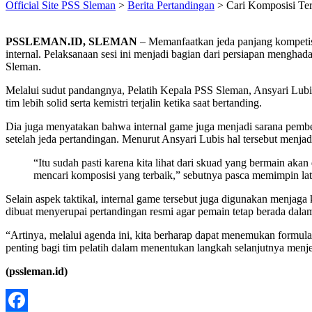
Official Site PSS Sleman
>
Berita Pertandingan
>
Cari Komposisi Te
PSSLEMAN.ID, SLEMAN
– Memanfaatkan jeda panjang kompetisi
internal. Pelaksanaan sesi ini menjadi bagian dari persiapan mengh
Sleman.
Melalui sudut pandangnya, Pelatih Kepala PSS Sleman, Ansyari Lubis
tim lebih solid serta kemistri terjalin ketika saat bertanding.
Dia juga menyatakan bahwa internal game juga menjadi sarana pemb
setelah jeda pertandingan. Menurut Ansyari Lubis hal tersebut menj
“Itu sudah pasti karena kita lihat dari skuad yang bermain akan
mencari komposisi yang terbaik,” sebutnya pasca memimpin la
Selain aspek taktikal, internal game tersebut juga digunakan menjaga 
dibuat menyerupai pertandingan resmi agar pemain tetap berada dalam
“Artinya, melalui agenda ini, kita berharap dapat menemukan formul
penting bagi tim pelatih dalam menentukan langkah selanjutnya menj
(pssleman.id)