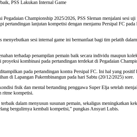
rbaik, PSS Lakukan Internal Game
 Pegadaian Championship 2025/2026, PSS Sleman menjalani sesi uji t
adapi pertandingan lanjutan kompetisi dengan menjamu Persipal FC pa
 menyebutkan sesi internal game ini bermanfaat bagi tim pelatih dala
enahan terhadap penampilan pemain baik secara individu maupun kole
adi proyeksi kombinasi pada pertandingan terdekat di Pegadaian Champ
 ditampilkan pada pertandingan kontra Persipal FC. Ini hal yang positif
tihan di Lapangan Pakembinangun pada hari Sabtu (20/12/2025) sore.
kondisi fisik dan mental bertanding penggawa Super Elja setelah menjal
 ritme kompetisi.
a terbaik dalam menyusun susunan pemain, sekaligus meningkatkan kek
elang bergulirnya kembali kompetisi,” pungkas Ansyari Lubis.