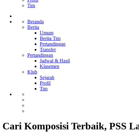
Tim
Beranda
Berita
Umum
Berita Tim
Pertandingan
Transfer
Pertandingan
Jadwal & Hasil
Klasemen
Klub
Sejarah
Profil
Tim
Cari Komposisi Terbaik, PSS L