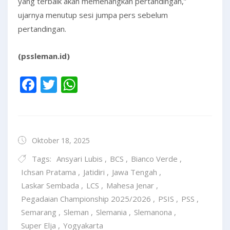
yang terbaik akan memenangkan pertandingan,”
ujarnya menutup sesi jumpa pers sebelum
pertandingan.
(pssleman.id)
Facebook
Twitter
WhatsApp
Oktober 18, 2025
Tags:
Ansyari Lubis
,
BCS
,
Bianco Verde
,
Ichsan Pratama
,
Jatidiri
,
Jawa Tengah
,
Laskar Sembada
,
LCS
,
Mahesa Jenar
,
Pegadaian Championship 2025/2026
,
PSIS
,
PSS
,
Semarang
,
Sleman
,
Slemania
,
Slemanona
,
Super Elja
,
Yogyakarta