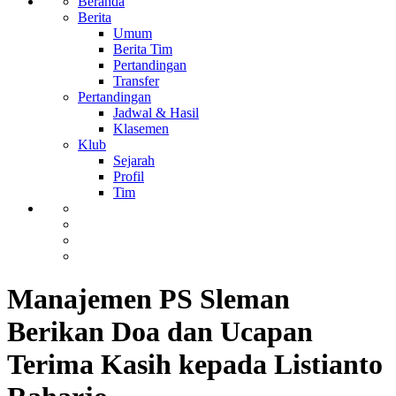
Beranda
Berita
Umum
Berita Tim
Pertandingan
Transfer
Pertandingan
Jadwal & Hasil
Klasemen
Klub
Sejarah
Profil
Tim
Manajemen PS Sleman
Berikan Doa dan Ucapan
Terima Kasih kepada Listianto