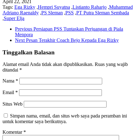
April 22, 2021
WhatsApp
Tags:
Ega Rizky
,
Hempri Suyatna
,
Listianto Raharjo
,
Muhammad
Adriano Raenaldy
,
PS Sleman
,
PSS
,
PT Putra Sleman Sembada
,
Super Elja
Previous
Persiapan PSS Tuntaskan Perjuangan di Piala
Menpora
Next
Pesan Terakhir Coach Bejo Kepada Ega Rizky
Tinggalkan Balasan
Alamat email Anda tidak akan dipublikasikan.
Ruas yang wajib
ditandai
*
Nama
*
Email
*
Situs Web
Simpan nama, email, dan situs web saya pada peramban ini
untuk komentar saya berikutnya.
Komentar
*