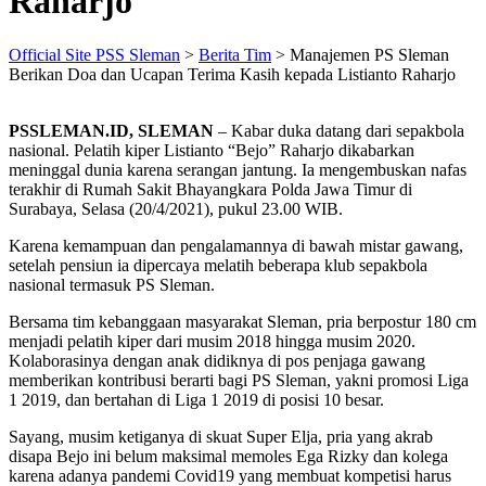
Raharjo
Official Site PSS Sleman
>
Berita Tim
>
Manajemen PS Sleman
Berikan Doa dan Ucapan Terima Kasih kepada Listianto Raharjo
PSSLEMAN.ID, SLEMAN
– Kabar duka datang dari sepakbola
nasional. Pelatih kiper Listianto “Bejo” Raharjo dikabarkan
meninggal dunia karena serangan jantung. Ia mengembuskan nafas
terakhir di Rumah Sakit Bhayangkara Polda Jawa Timur di
Surabaya, Selasa (20/4/2021), pukul 23.00 WIB.
Karena kemampuan dan pengalamannya di bawah mistar gawang,
setelah pensiun ia dipercaya melatih beberapa klub sepakbola
nasional termasuk PS Sleman.
Bersama tim kebanggaan masyarakat Sleman, pria berpostur 180 cm
menjadi pelatih kiper dari musim 2018 hingga musim 2020.
Kolaborasinya dengan anak didiknya di pos penjaga gawang
memberikan kontribusi berarti bagi PS Sleman, yakni promosi Liga
1 2019, dan bertahan di Liga 1 2019 di posisi 10 besar.
Sayang, musim ketiganya di skuat Super Elja, pria yang akrab
disapa Bejo ini belum maksimal memoles Ega Rizky dan kolega
karena adanya pandemi Covid19 yang membuat kompetisi harus