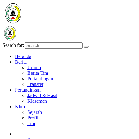
Search for:
Beranda
Berita
Umum
Berita Tim
Pertandingan
Transfer
Pertandingan
Jadwal & Hasil
Klasemen
Klub
Sejarah
Profil
Tim